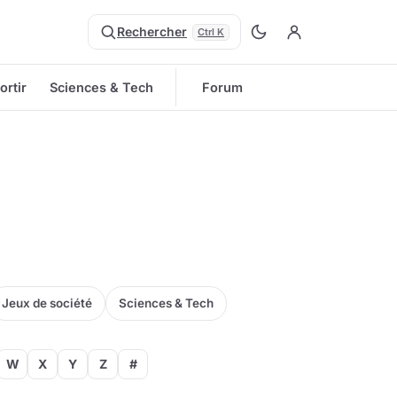
Rechercher
Ctrl K
ortir
Sciences & Tech
Forum
Jeux de société
Sciences & Tech
W
X
Y
Z
#