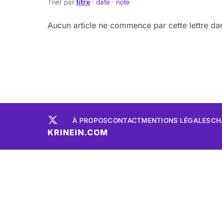
Trier par
titre
·
date
·
note
Aucun article ne commence par cette lettre dan
À PROPOS
CONTACT
MENTIONS LÉGALES
CH
KRINEIN.COM