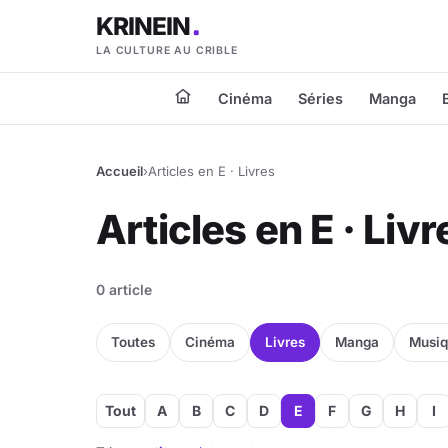
KRINEIN
LA CULTURE AU CRIBLE
Cinéma
Séries
Manga
Accueil
›
Articles en E · Livres
Articles en E · Livr
0 article
Toutes
Cinéma
Livres
Manga
Musi
Tout
A
B
C
D
E
F
G
H
I