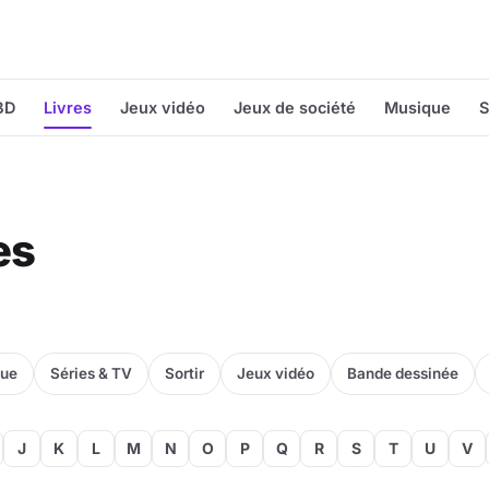
BD
Livres
Jeux vidéo
Jeux de société
Musique
S
es
que
Séries & TV
Sortir
Jeux vidéo
Bande dessinée
J
K
L
M
N
O
P
Q
R
S
T
U
V