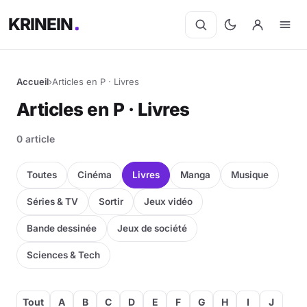
KRINEIN
Accueil
›
Articles en P · Livres
Articles en P · Livres
0 article
Toutes
Cinéma
Livres
Manga
Musique
Séries & TV
Sortir
Jeux vidéo
Bande dessinée
Jeux de société
Sciences & Tech
Tout
A
B
C
D
E
F
G
H
I
J