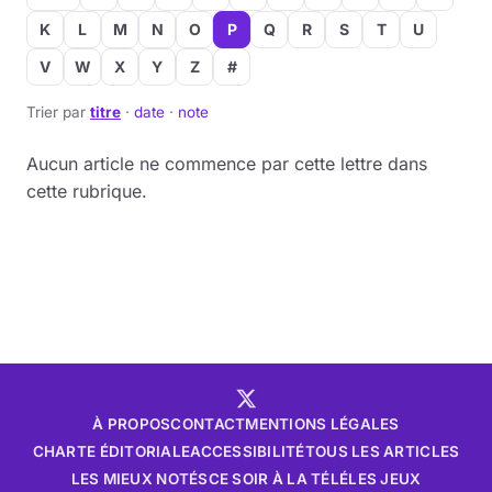
K
L
M
N
O
P
Q
R
S
T
U
V
W
X
Y
Z
#
Trier par
titre
·
date
·
note
Aucun article ne commence par cette lettre dans
cette rubrique.
À PROPOS
CONTACT
MENTIONS LÉGALES
CHARTE ÉDITORIALE
ACCESSIBILITÉ
TOUS LES ARTICLES
LES MIEUX NOTÉS
CE SOIR À LA TÉLÉ
LES JEUX