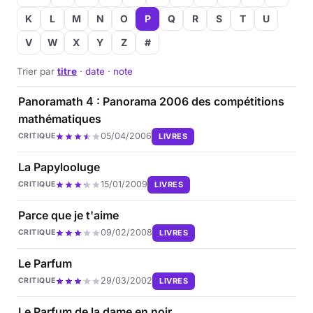
K
L
M
N
O
P
Q
R
S
T
U
V
W
X
Y
Z
#
Trier par
titre
·
date
·
note
Panoramath 4 : Panorama 2006 des compétitions
mathématiques
05/04/2006
LIVRES
CRITIQUE
La Papylooluge
15/01/2009
LIVRES
CRITIQUE
Parce que je t'aime
09/02/2008
LIVRES
CRITIQUE
Le Parfum
29/03/2002
LIVRES
CRITIQUE
Le Parfum de la dame en noir