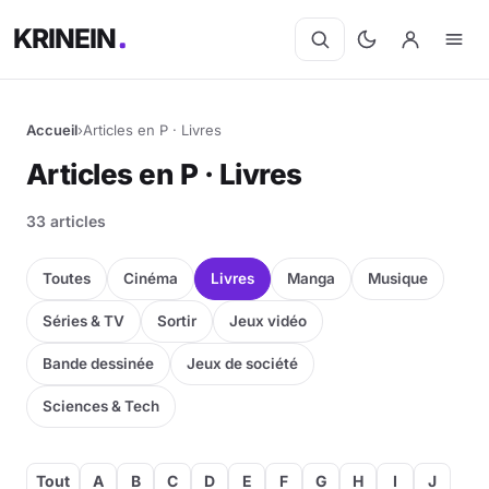
KRINEIN
Accueil
›
Articles en P · Livres
Articles en P · Livres
33 articles
Toutes
Cinéma
Livres
Manga
Musique
Séries & TV
Sortir
Jeux vidéo
Bande dessinée
Jeux de société
Sciences & Tech
Tout
A
B
C
D
E
F
G
H
I
J