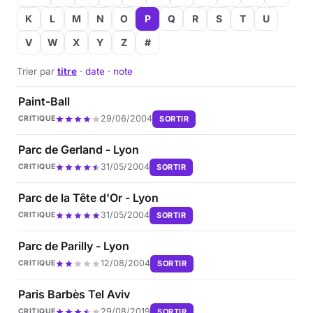
K
L
M
N
O
P
Q
R
S
T
U
V
W
X
Y
Z
#
Trier par
titre
·
date
·
note
Paint-Ball
29/06/2004
SORTIR
CRITIQUE
Parc de Gerland - Lyon
31/05/2004
SORTIR
CRITIQUE
Parc de la Tête d'Or - Lyon
31/05/2004
SORTIR
CRITIQUE
Parc de Parilly - Lyon
12/08/2004
SORTIR
CRITIQUE
Paris Barbès Tel Aviv
29/08/2019
SORTIR
CRITIQUE