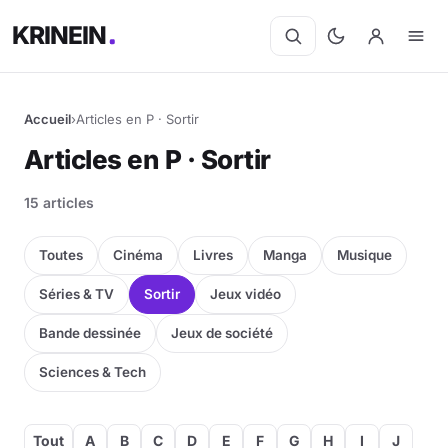
KRINEIN
Accueil
›
Articles en P · Sortir
Articles en P · Sortir
15 articles
Toutes
Cinéma
Livres
Manga
Musique
Séries & TV
Sortir
Jeux vidéo
Bande dessinée
Jeux de société
Sciences & Tech
Tout
A
B
C
D
E
F
G
H
I
J