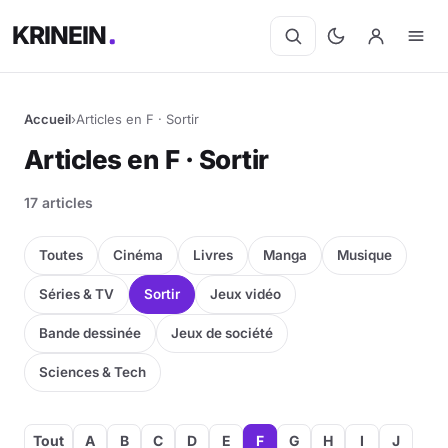
KRINEIN
Accueil
›
Articles en F · Sortir
Articles en F · Sortir
17 articles
Toutes
Cinéma
Livres
Manga
Musique
Séries & TV
Sortir
Jeux vidéo
Bande dessinée
Jeux de société
Sciences & Tech
Tout
A
B
C
D
E
F
G
H
I
J