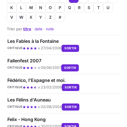
K
L
M
N
O
P
Q
R
S
T
U
V
W
X
Y
Z
#
Trier par
titre
·
date
·
note
Les Fables à la Fontaine
27/04/2006
SORTIR
CRITIQUE
Fallenfest 2007
05/06/2007
SORTIR
CRITIQUE
Fédérico, l'Espagne et moi.
23/02/2009
SORTIR
CRITIQUE
Les Félins d'Auneau
02/08/2004
SORTIR
CRITIQUE
Felix - Hong Kong
30/03/2005
SORTIR
CRITIQUE