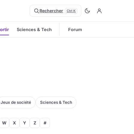
Rechercher
Ctrl K
ortir
Sciences & Tech
Forum
Jeux de société
Sciences & Tech
W
X
Y
Z
#