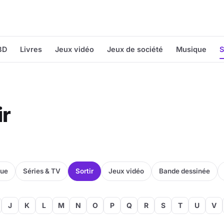
BD
Livres
Jeux vidéo
Jeux de société
Musique
S
ir
que
Séries & TV
Sortir
Jeux vidéo
Bande dessinée
J
K
L
M
N
O
P
Q
R
S
T
U
V