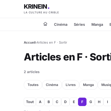
KRINEIN
LA CULTURE AU CRIBLE
Cinéma
Séries
Manga
Accueil
›
Articles en F · Sortir
Articles en F · Sort
2 articles
Toutes
Cinéma
Livres
Manga
Musi
Tout
A
B
C
D
E
F
G
H
I