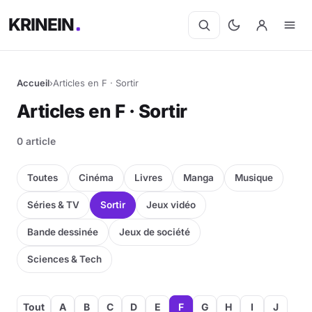
KRINEIN
Accueil
›
Articles en F · Sortir
Articles en F · Sortir
0 article
Toutes
Cinéma
Livres
Manga
Musique
Séries & TV
Sortir
Jeux vidéo
Bande dessinée
Jeux de société
Sciences & Tech
Tout
A
B
C
D
E
F
G
H
I
J