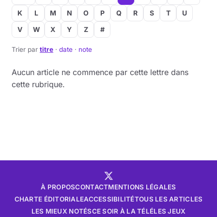
K
L
M
N
O
P
Q
R
S
T
U
V
W
X
Y
Z
#
Trier par
titre
·
date
·
note
Aucun article ne commence par cette lettre dans
cette rubrique.
À PROPOS
CONTACT
MENTIONS LÉGALES
CHARTE ÉDITORIALE
ACCESSIBILITÉ
TOUS LES ARTICLES
LES MIEUX NOTÉS
CE SOIR À LA TÉLÉ
LES JEUX