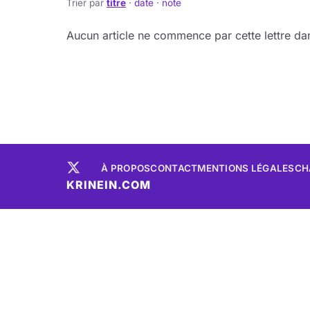
Trier par
titre
·
date
·
note
Aucun article ne commence par cette lettre dan
À PROPOS
CONTACT
MENTIONS LÉGALES
CH
KRINEIN.COM