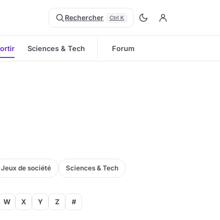
Rechercher
Ctrl K
ortir
Sciences & Tech
Forum
Jeux de société
Sciences & Tech
W
X
Y
Z
#