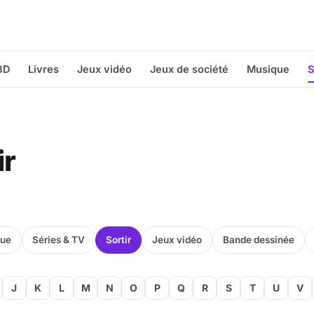
BD
Livres
Jeux vidéo
Jeux de société
Musique
S
ir
que
Séries & TV
Sortir
Jeux vidéo
Bande dessinée
J
K
L
M
N
O
P
Q
R
S
T
U
V