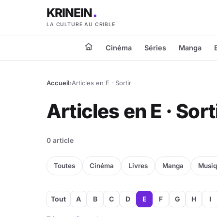
KRINEIN
LA CULTURE AU CRIBLE
Cinéma
Séries
Manga
Accueil
›
Articles en E · Sortir
Articles en E · Sort
0 article
Toutes
Cinéma
Livres
Manga
Musi
Tout
A
B
C
D
E
F
G
H
I