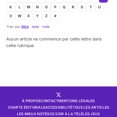
K
L
M
N
O
P
Q
R
S
T
U
V
W
X
Y
Z
#
Trier par
titre
·
date
·
note
Aucun article ne commence par cette lettre dans
cette rubrique.
À PROPOS
CONTACT
MENTIONS LÉGALES
CHARTE ÉDITORIALE
ACCESSIBILITÉ
TOUS LES ARTICLES
LES MIEUX NOTÉS
CE SOIR À LA TÉLÉ
LES JEUX