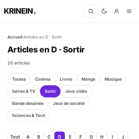
KRINEIN
Accueil
›
Articles en D · Sortir
Articles en D · Sortir
20 articles
Toutes
Cinéma
Livres
Manga
Musique
Séries & TV
Sortir
Jeux vidéo
Bande dessinée
Jeux de société
Sciences & Tech
Tout
A
B
C
D
E
F
G
H
I
J