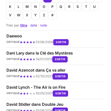
K
L
M
N
O
P
Q
R
S
T
U
V
W
X
Y
Z
#
Trier par
titre
·
date
·
note
Daewoo
01/06/2006
SORTIR
CRITIQUE
Dani Lary dans la Clé des Mystères
14/07/2013
SORTIR
CRITIQUE
David Azencot dans Ça va aller
02/10/2021
SORTIR
CRITIQUE
David Lynch - The Air is on Fire
10/05/2007
SORTIR
CRITIQUE
David Stidler dans Double Jeu
10/08/2014
SORTIR
CRITIQUE