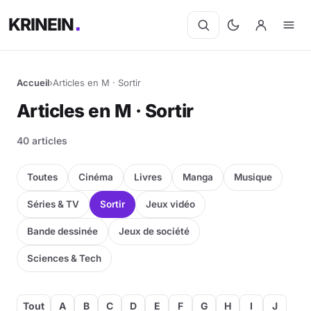
KRINEIN
Accueil
›
Articles en M · Sortir
Articles en M · Sortir
40 articles
Toutes
Cinéma
Livres
Manga
Musique
Séries & TV
Sortir
Jeux vidéo
Bande dessinée
Jeux de société
Sciences & Tech
Tout
A
B
C
D
E
F
G
H
I
J