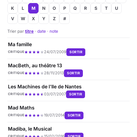
K
L
M
N
O
P
Q
R
S
T
U
V
W
X
Y
Z
#
Trier par
titre
·
date
·
note
Ma famille
24/07/2009
SORTIR
CRITIQUE
MacBeth, au théâtre 13
28/11/2013
SORTIR
CRITIQUE
Les Machines de l'Ile de Nantes
03/07/2007
SORTIR
CRITIQUE
Mad Maths
19/07/2014
SORTIR
CRITIQUE
Madiba, le Musical
15/02/2016
SORTIR
CRITIQUE