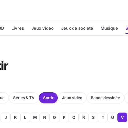
BD
Livres
Jeux vidéo
Jeux de société
Musique
S
ir
que
Séries & TV
Sortir
Jeux vidéo
Bande dessinée
J
K
L
M
N
O
P
Q
R
S
T
U
V