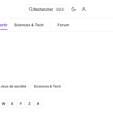
Rechercher
Ctrl K
ortir
Sciences & Tech
Forum
Jeux de société
Sciences & Tech
W
X
Y
Z
#