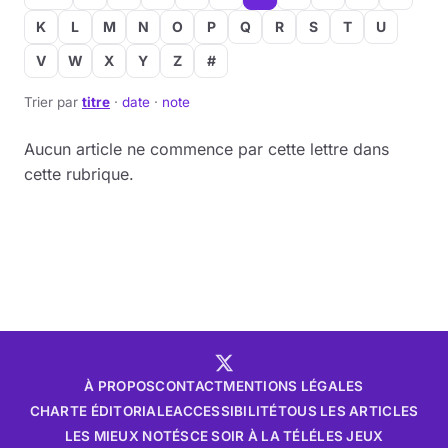
K
L
M
N
O
P
Q
R
S
T
U
V
W
X
Y
Z
#
Trier par
titre
·
date
·
note
Aucun article ne commence par cette lettre dans
cette rubrique.
À PROPOS
CONTACT
MENTIONS LÉGALES
CHARTE ÉDITORIALE
ACCESSIBILITÉ
TOUS LES ARTICLES
LES MIEUX NOTÉS
CE SOIR À LA TÉLÉ
LES JEUX