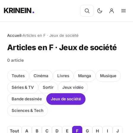
KRINEIN
Accueil
›
Articles en F · Jeux de société
Articles en F · Jeux de société
0 article
Toutes
Cinéma
Livres
Manga
Musique
Séries & TV
Sortir
Jeux vidéo
Bande dessinée
Jeux de société
Sciences & Tech
Tout
A
B
C
D
E
F
G
H
I
J