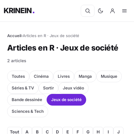
KRINEIN
Accueil
›
Articles en R · Jeux de société
Articles en R · Jeux de société
2 articles
Toutes
Cinéma
Livres
Manga
Musique
Séries & TV
Sortir
Jeux vidéo
Bande dessinée
Jeux de société
Sciences & Tech
Tout
A
B
C
D
E
F
G
H
I
J