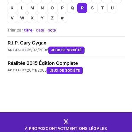
K
L
M
N
O
P
Q
R
S
T
U
V
W
X
Y
Z
#
Trier par
titre
·
date
·
note
R.I.P. Gary Gygax
05/03/2008
JEUX DE SOCIÉTÉ
ACTUALITÉ
Réalités 2015 Édition Complète
20/11/2005
JEUX DE SOCIÉTÉ
ACTUALITÉ
À PROPOS
CONTACT
MENTIONS LÉGALES