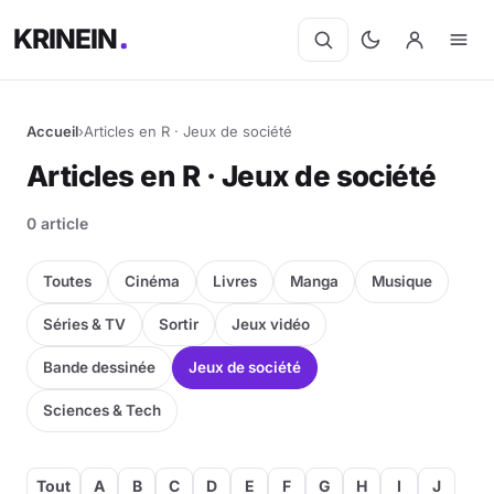
KRINEIN
Accueil
›
Articles en R · Jeux de société
Articles en R · Jeux de société
0 article
Toutes
Cinéma
Livres
Manga
Musique
Séries & TV
Sortir
Jeux vidéo
Bande dessinée
Jeux de société
Sciences & Tech
Tout
A
B
C
D
E
F
G
H
I
J