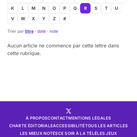
K
L
M
N
O
P
Q
R
S
T
U
V
W
X
Y
Z
#
Trier par
titre
·
date
·
note
Aucun article ne commence par cette lettre dans
cette rubrique.
À PROPOS
CONTACT
MENTIONS LÉGALES
CHARTE ÉDITORIALE
ACCESSIBILITÉ
TOUS LES ARTICLES
LES MIEUX NOTÉS
CE SOIR À LA TÉLÉ
LES JEUX