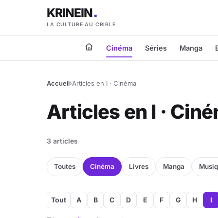
KRINEIN
LA CULTURE AU CRIBLE
Cinéma
Séries
Manga
Accueil
›
Articles en I · Cinéma
Articles en I · Cin
3 articles
Toutes
Cinéma
Livres
Manga
Musi
Tout
A
B
C
D
E
F
G
H
I