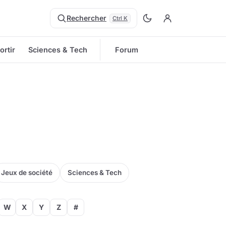
Rechercher
Ctrl K
ortir
Sciences & Tech
Forum
Jeux de société
Sciences & Tech
W
X
Y
Z
#