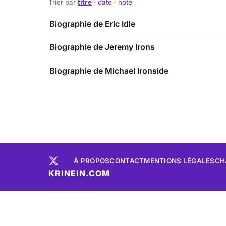
Trier par
titre
·
date
·
note
Biographie de Eric Idle
Biographie de Jeremy Irons
Biographie de Michael Ironside
À PROPOS
CONTACT
MENTIONS LÉGALES
CH
KRINEIN.COM