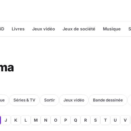
BD
Livres
Jeux vidéo
Jeux de société
Musique
S
éma
que
Séries & TV
Sortir
Jeux vidéo
Bande dessinée
J
K
L
M
N
O
P
Q
R
S
T
U
V