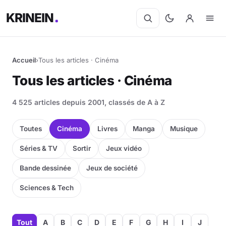
KRINEIN
Accueil
›
Tous les articles · Cinéma
Cinéma
Tous les articles · Cinéma
Séries
4 525 articles depuis 2001, classés de A à Z
Manga
Toutes
Cinéma
Livres
Manga
Musique
BD
Séries & TV
Sortir
Jeux vidéo
Bande dessinée
Jeux de société
Livres
Sciences & Tech
Jeux vidéo
Jeux de société
Tout
A
B
C
D
E
F
G
H
I
J