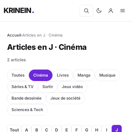
KRINEIN
Accueil
›
Articles en J · Cinéma
Articles en J · Cinéma
2 articles
Toutes
Cinéma
Livres
Manga
Musique
Séries & TV
Sortir
Jeux vidéo
Bande dessinée
Jeux de société
Sciences & Tech
Tout
A
B
C
D
E
F
G
H
I
J