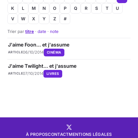
K
L
M
N
O
P
Q
R
S
T
U
V
W
X
Y
Z
#
Trier par
titre
·
date
·
note
J'aime Foon... et j'assume
06/10/2014
CINÉMA
ARTICLE
J'aime Twilight... et j'assume
07/10/2014
LIVRES
ARTICLE
À PROPOS
CONTACT
MENTIONS LÉGALES