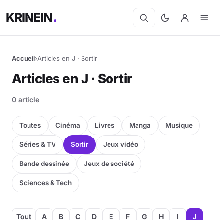
KRINEIN
Accueil
›
Articles en J · Sortir
Cinéma
Articles en J · Sortir
Séries
0 article
Manga
Toutes
Cinéma
Livres
Manga
Musique
BD
Séries & TV
Sortir
Jeux vidéo
Bande dessinée
Jeux de société
Livres
Sciences & Tech
Jeux vidéo
Jeux de société
Tout
A
B
C
D
E
F
G
H
I
J