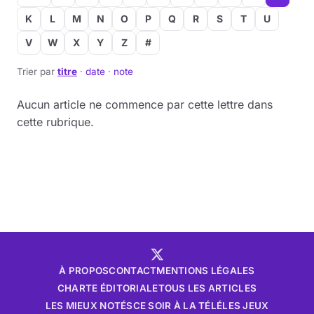
K
L
M
N
O
P
Q
R
S
T
U
Musique
V
W
X
Y
Z
#
Sortir
Trier par
titre
·
date
·
note
Sciences & Tech
Aucun article ne commence par cette lettre dans
cette rubrique.
Forum
À PROPOS
CONTACT
MENTIONS LÉGALES
CHARTE ÉDITORIALE
TOUS LES ARTICLES
LES MIEUX NOTÉS
CE SOIR À LA TÉLÉ
LES JEUX