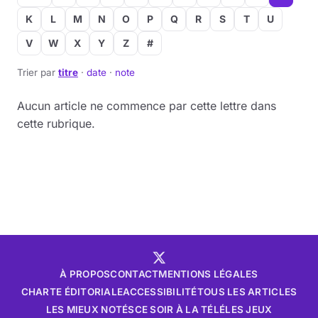
K
L
M
N
O
P
Q
R
S
T
U
V
W
X
Y
Z
#
Trier par
titre
·
date
·
note
Aucun article ne commence par cette lettre dans
cette rubrique.
À PROPOS
CONTACT
MENTIONS LÉGALES
CHARTE ÉDITORIALE
ACCESSIBILITÉ
TOUS LES ARTICLES
LES MIEUX NOTÉS
CE SOIR À LA TÉLÉ
LES JEUX