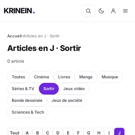
KRINEIN
Accueil
›
Articles en J · Sortir
Articles en J · Sortir
0 article
Toutes
Cinéma
Livres
Manga
Musique
Séries & TV
Sortir
Jeux vidéo
Bande dessinée
Jeux de société
Sciences & Tech
Tout
A
B
C
D
E
F
G
H
I
J