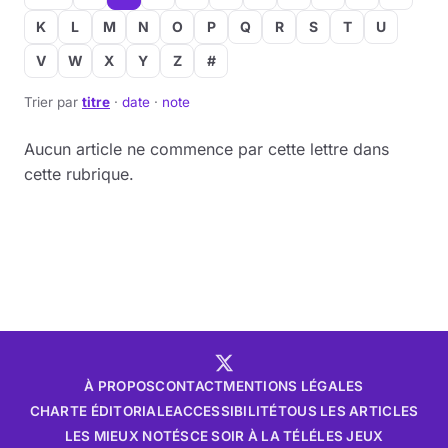
K
L
M
N
O
P
Q
R
S
T
U
V
W
X
Y
Z
#
Trier par
titre
·
date
·
note
Aucun article ne commence par cette lettre dans
cette rubrique.
À PROPOS
CONTACT
MENTIONS LÉGALES
CHARTE ÉDITORIALE
ACCESSIBILITÉ
TOUS LES ARTICLES
LES MIEUX NOTÉS
CE SOIR À LA TÉLÉ
LES JEUX