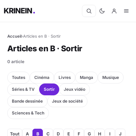
KRINEIN
Accueil
›
Articles en B · Sortir
Articles en B · Sortir
0 article
Toutes
Cinéma
Livres
Manga
Musique
Séries & TV
Sortir
Jeux vidéo
Bande dessinée
Jeux de société
Sciences & Tech
Tout
A
B
C
D
E
F
G
H
I
J