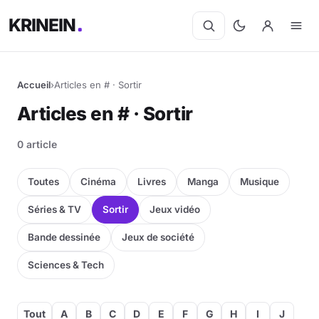
KRINEIN
Accueil
›
Articles en # · Sortir
Cinéma
Articles en # · Sortir
Séries
0 article
Manga
Toutes
Cinéma
Livres
Manga
Musique
BD
Séries & TV
Sortir
Jeux vidéo
Bande dessinée
Jeux de société
Livres
Sciences & Tech
Jeux vidéo
Jeux de société
Tout
A
B
C
D
E
F
G
H
I
J