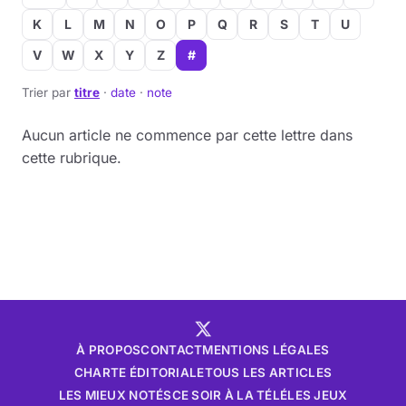
K
L
M
N
O
P
Q
R
S
T
U
Musique
V
W
X
Y
Z
#
Sortir
Trier par
titre
·
date
·
note
Sciences & Tech
Aucun article ne commence par cette lettre dans
cette rubrique.
Forum
À PROPOS
CONTACT
MENTIONS LÉGALES
CHARTE ÉDITORIALE
TOUS LES ARTICLES
LES MIEUX NOTÉS
CE SOIR À LA TÉLÉ
LES JEUX