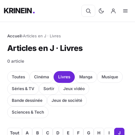
KRINEIN
Accueil
›
Articles en J · Livres
Articles en J · Livres
0 article
Toutes
Cinéma
Livres
Manga
Musique
Séries & TV
Sortir
Jeux vidéo
Bande dessinée
Jeux de société
Sciences & Tech
Tout
A
B
C
D
E
F
G
H
I
J