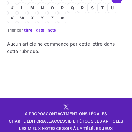
K
L
M
N
O
P
Q
R
S
T
U
V
W
X
Y
Z
#
Trier par
titre
·
date
·
note
Aucun article ne commence par cette lettre dans
cette rubrique.
À PROPOS
CONTACT
MENTIONS LÉGALES
CHARTE ÉDITORIALE
ACCESSIBILITÉ
TOUS LES ARTICLES
LES MIEUX NOTÉS
CE SOIR À LA TÉLÉ
LES JEUX