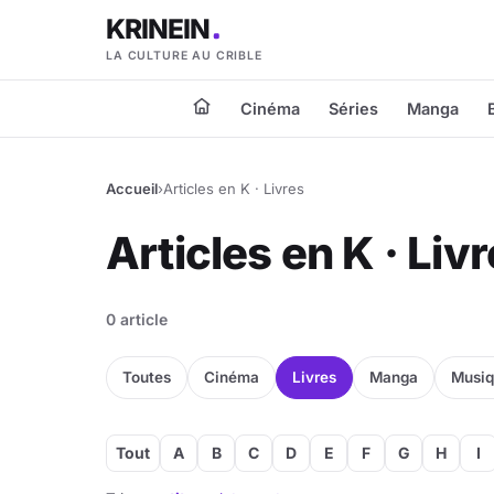
KRINEIN
LA CULTURE AU CRIBLE
Cinéma
Séries
Manga
Accueil
›
Articles en K · Livres
Articles en K · Liv
0 article
Toutes
Cinéma
Livres
Manga
Musi
Tout
A
B
C
D
E
F
G
H
I