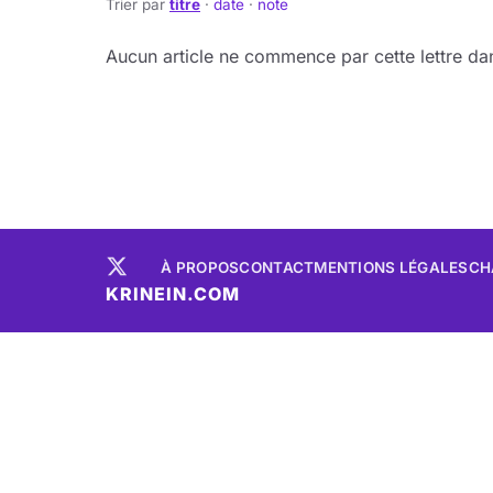
Trier par
titre
·
date
·
note
Aucun article ne commence par cette lettre dan
À PROPOS
CONTACT
MENTIONS LÉGALES
CH
KRINEIN.COM