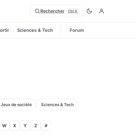
Rechercher
Ctrl K
ortir
Sciences & Tech
Forum
Jeux de société
Sciences & Tech
W
X
Y
Z
#