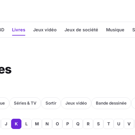
BD
Livres
Jeux vidéo
Jeux de société
Musique
S
res
que
Séries & TV
Sortir
Jeux vidéo
Bande dessinée
J
K
L
M
N
O
P
Q
R
S
T
U
V