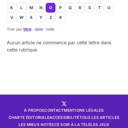
K
L
M
N
O
P
Q
R
S
T
U
V
W
X
Y
Z
#
Trier par
titre
·
date
·
note
Aucun article ne commence par cette lettre dans
cette rubrique.
À PROPOS
CONTACT
MENTIONS LÉGALES
CHARTE ÉDITORIALE
ACCESSIBILITÉ
TOUS LES ARTICLES
LES MIEUX NOTÉS
CE SOIR À LA TÉLÉ
LES JEUX