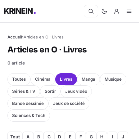
KRINEIN
Accueil
›
Articles en O · Livres
Articles en O · Livres
0 article
Toutes
Cinéma
Livres
Manga
Musique
Séries & TV
Sortir
Jeux vidéo
Bande dessinée
Jeux de société
Sciences & Tech
Tout
A
B
C
D
E
F
G
H
I
J