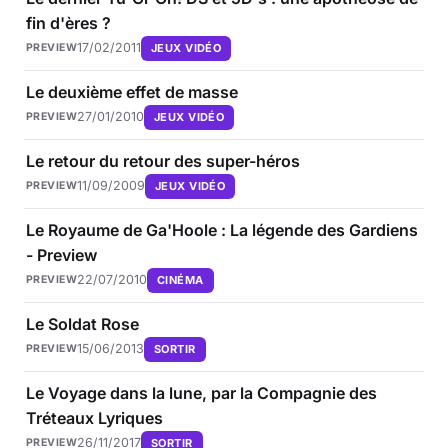
fin d'ères ?
17/02/2011
JEUX VIDÉO
PREVIEW
Le deuxième effet de masse
27/01/2010
JEUX VIDÉO
PREVIEW
Le retour du retour des super-héros
11/09/2009
JEUX VIDÉO
PREVIEW
Le Royaume de Ga'Hoole : La légende des Gardiens
- Preview
22/07/2010
CINÉMA
PREVIEW
Le Soldat Rose
15/06/2013
SORTIR
PREVIEW
Le Voyage dans la lune, par la Compagnie des
Tréteaux Lyriques
26/11/2017
SORTIR
PREVIEW