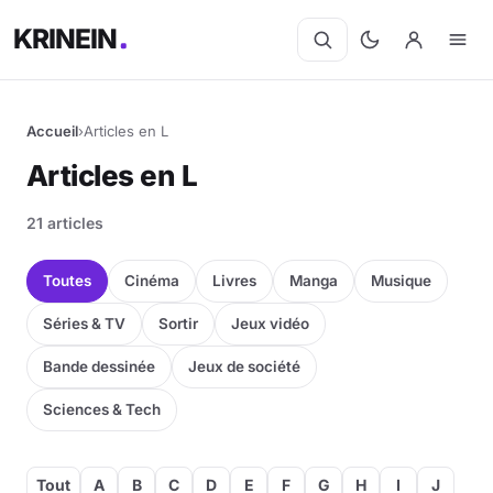
KRINEIN
Accueil
›
Articles en L
Articles en L
21 articles
Toutes
Cinéma
Livres
Manga
Musique
Séries & TV
Sortir
Jeux vidéo
Bande dessinée
Jeux de société
Sciences & Tech
Tout
A
B
C
D
E
F
G
H
I
J