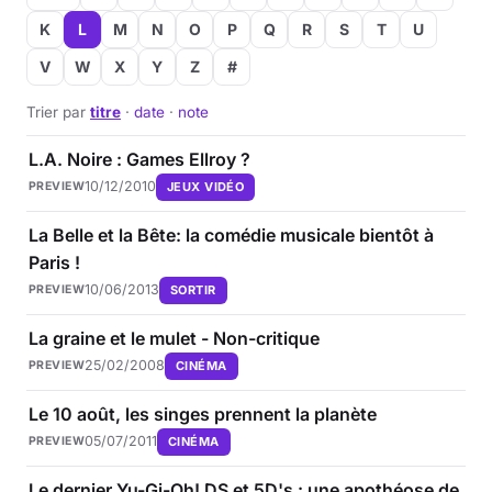
K
L
M
N
O
P
Q
R
S
T
U
V
W
X
Y
Z
#
Trier par
titre
·
date
·
note
L.A. Noire : Games Ellroy ?
10/12/2010
JEUX VIDÉO
PREVIEW
La Belle et la Bête: la comédie musicale bientôt à
Paris !
10/06/2013
SORTIR
PREVIEW
La graine et le mulet - Non-critique
25/02/2008
CINÉMA
PREVIEW
Le 10 août, les singes prennent la planète
05/07/2011
CINÉMA
PREVIEW
Le dernier Yu-Gi-Oh! DS et 5D's : une apothéose de