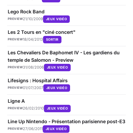
Lego Rock Band
21/10/2009
JEUX VIDÉO
PREVIEW
Les 2 Tours en "ciné concert"
18/04/2013
SORTIR
PREVIEW
Les Chevaliers De Baphomet IV - Les gardiens du
temple de Salomon - Preview
31/08/2006
JEUX VIDÉO
PREVIEW
Lifesigns : Hospital Affairs
01/07/2007
JEUX VIDÉO
PREVIEW
Ligne A
26/02/2010
JEUX VIDÉO
PREVIEW
Line Up Nintendo - Présentation parisienne post-E3
27/06/2011
JEUX VIDÉO
PREVIEW