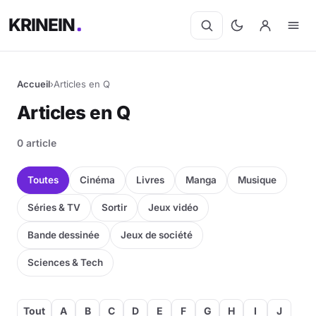
KRINEIN
Accueil
›
Articles en Q
Cinéma
Articles en Q
Séries
0 article
Manga
Toutes
Cinéma
Livres
Manga
Musique
BD
Séries & TV
Sortir
Jeux vidéo
Bande dessinée
Jeux de société
Livres
Sciences & Tech
Jeux vidéo
Jeux de société
Tout
A
B
C
D
E
F
G
H
I
J