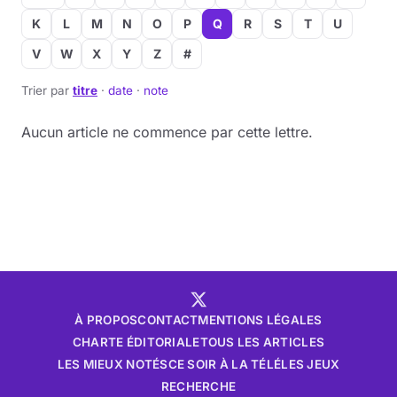
K
L
M
N
O
P
Q
R
S
T
U
Musique
V
W
X
Y
Z
#
Sortir
Trier par
titre
·
date
·
note
Sciences & Tech
Aucun article ne commence par cette lettre.
Forum
À PROPOS
CONTACT
MENTIONS LÉGALES
CHARTE ÉDITORIALE
TOUS LES ARTICLES
LES MIEUX NOTÉS
CE SOIR À LA TÉLÉ
LES JEUX
RECHERCHE