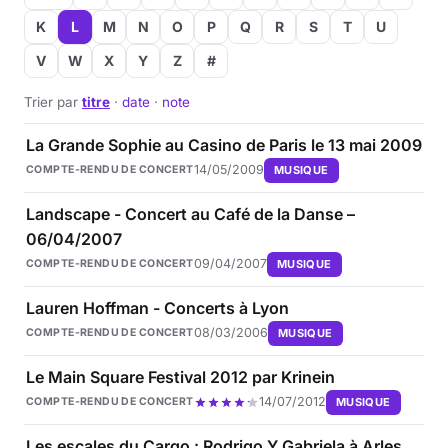
K
L
M
N
O
P
Q
R
S
T
U
V
W
X
Y
Z
#
Trier par
titre
·
date
·
note
La Grande Sophie au Casino de Paris le 13 mai 2009
14/05/2009
MUSIQUE
COMPTE-RENDU DE CONCERT
Landscape - Concert au Café de la Danse –
06/04/2007
09/04/2007
MUSIQUE
COMPTE-RENDU DE CONCERT
Lauren Hoffman - Concerts à Lyon
08/03/2006
MUSIQUE
COMPTE-RENDU DE CONCERT
Le Main Square Festival 2012 par Krinein
14/07/2012
MUSIQUE
COMPTE-RENDU DE CONCERT
Les escales du Cargo : Rodrigo Y Gabriela à Arles