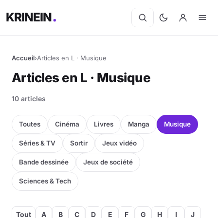
KRINEIN
Accueil
›
Articles en L · Musique
Articles en L · Musique
10 articles
Toutes
Cinéma
Livres
Manga
Musique
Séries & TV
Sortir
Jeux vidéo
Bande dessinée
Jeux de société
Sciences & Tech
Tout
A
B
C
D
E
F
G
H
I
J