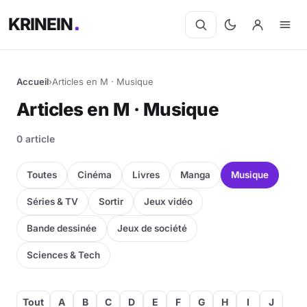
KRINEIN
Accueil
›
Articles en M · Musique
Articles en M · Musique
0 article
Toutes
Cinéma
Livres
Manga
Musique
Séries & TV
Sortir
Jeux vidéo
Bande dessinée
Jeux de société
Sciences & Tech
Tout
A
B
C
D
E
F
G
H
I
J