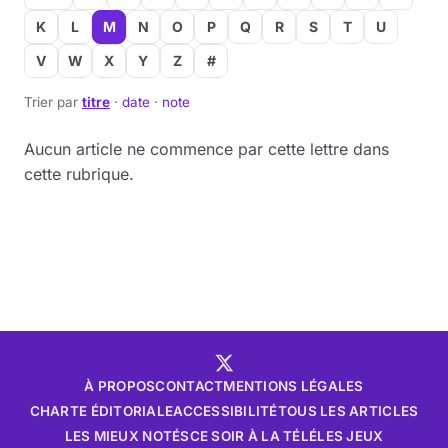
K
L
M
N
O
P
Q
R
S
T
U
V
W
X
Y
Z
#
Trier par
titre
·
date
·
note
Aucun article ne commence par cette lettre dans
cette rubrique.
À PROPOS
CONTACT
MENTIONS LÉGALES
CHARTE ÉDITORIALE
ACCESSIBILITÉ
TOUS LES ARTICLES
LES MIEUX NOTÉS
CE SOIR À LA TÉLÉ
LES JEUX