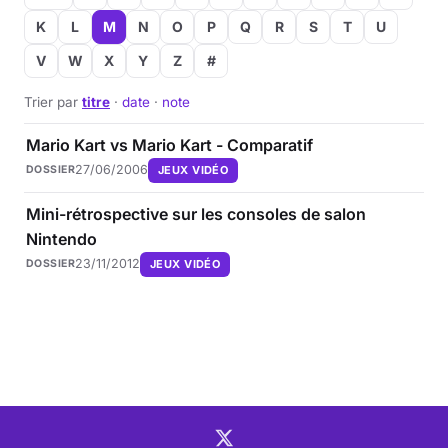
K
L
M
N
O
P
Q
R
S
T
U
V
W
X
Y
Z
#
Trier par
titre
·
date
·
note
Mario Kart vs Mario Kart - Comparatif
27/06/2006
JEUX VIDÉO
DOSSIER
Mini-rétrospective sur les consoles de salon
Nintendo
23/11/2012
JEUX VIDÉO
DOSSIER