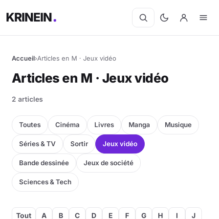
KRINEIN
Accueil
›
Articles en M · Jeux vidéo
Articles en M · Jeux vidéo
2 articles
Toutes
Cinéma
Livres
Manga
Musique
Séries & TV
Sortir
Jeux vidéo
Bande dessinée
Jeux de société
Sciences & Tech
Tout
A
B
C
D
E
F
G
H
I
J