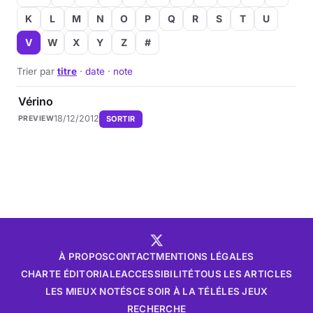
K
L
M
N
O
P
Q
R
S
T
U
V
W
X
Y
Z
#
Trier par
titre
·
date
·
note
Vérino
18/12/2012
SORTIR
PREVIEW
À PROPOS
CONTACT
MENTIONS LÉGALES
CHARTE ÉDITORIALE
ACCESSIBILITÉ
TOUS LES ARTICLES
LES MIEUX NOTÉS
CE SOIR À LA TÉLÉ
LES JEUX
RECHERCHE