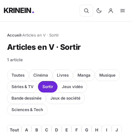
KRINEIN
Accueil
›
Articles en V · Sortir
Articles en V · Sortir
1 article
Toutes
Cinéma
Livres
Manga
Musique
Séries & TV
Sortir
Jeux vidéo
Bande dessinée
Jeux de société
Sciences & Tech
Tout
A
B
C
D
E
F
G
H
I
J