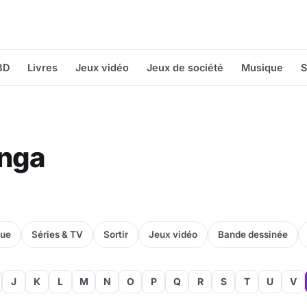
BD
Livres
Jeux vidéo
Jeux de société
Musique
S
anga
que
Séries & TV
Sortir
Jeux vidéo
Bande dessinée
J
K
L
M
N
O
P
Q
R
S
T
U
V