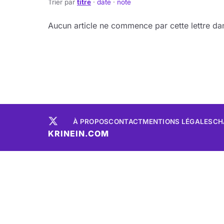
Trier par
titre
·
date
·
note
Aucun article ne commence par cette lettre dan
À PROPOS
CONTACT
MENTIONS LÉGALES
CH
KRINEIN.COM