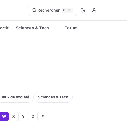
Rechercher
Ctrl K
ortir
Sciences & Tech
Forum
Jeux de société
Sciences & Tech
W
X
Y
Z
#