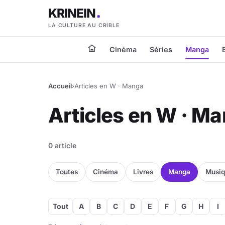
KRINEIN
LA CULTURE AU CRIBLE
Cinéma
Séries
Manga
Accueil
›
Articles en W · Manga
Articles en W · M
0 article
Toutes
Cinéma
Livres
Manga
Musi
Tout
A
B
C
D
E
F
G
H
I