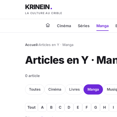
KRINEIN
LA CULTURE AU CRIBLE
Cinéma
Séries
Manga
Accueil
›
Articles en Y · Manga
Articles en Y · Ma
0 article
Toutes
Cinéma
Livres
Manga
Musi
Tout
A
B
C
D
E
F
G
H
I