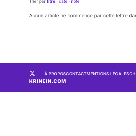
Trier par
titre
·
date
·
note
Aucun article ne commence par cette lettre dan
À PROPOS
CONTACT
MENTIONS LÉGALES
CH
KRINEIN.COM