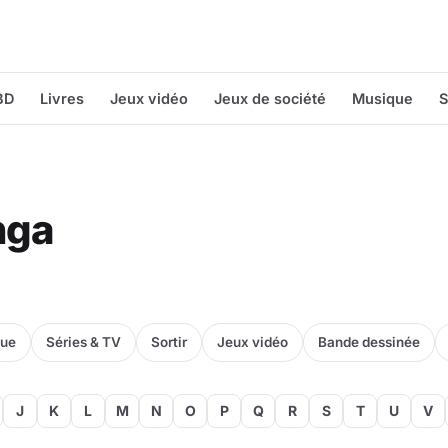
BD
Livres
Jeux vidéo
Jeux de société
Musique
S
nga
que
Séries & TV
Sortir
Jeux vidéo
Bande dessinée
J
K
L
M
N
O
P
Q
R
S
T
U
V