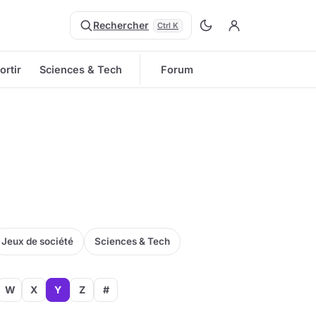
Rechercher
Ctrl K
ortir
Sciences & Tech
Forum
Jeux de société
Sciences & Tech
W
X
Y
Z
#