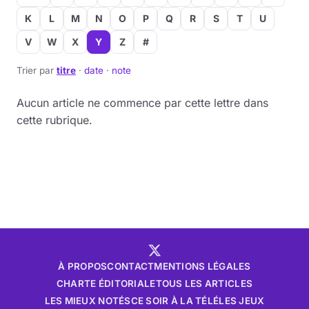
K
L
M
N
O
P
Q
R
S
T
U
Musique
V
W
X
Y
Z
#
Sortir
Trier par
titre
·
date
·
note
Sciences & Tech
Aucun article ne commence par cette lettre dans
cette rubrique.
Forum
À PROPOS
CONTACT
MENTIONS LÉGALES
CHARTE ÉDITORIALE
TOUS LES ARTICLES
LES MIEUX NOTÉS
CE SOIR À LA TÉLÉ
LES JEUX