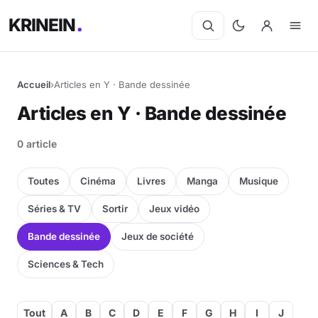
KRINEIN
Accueil
›
Articles en Y · Bande dessinée
Cinéma
Articles en Y · Bande dessinée
Séries
0 article
Manga
Toutes
Cinéma
Livres
Manga
Musique
BD
Séries & TV
Sortir
Jeux vidéo
Bande dessinée
Jeux de société
Livres
Sciences & Tech
Jeux vidéo
Jeux de société
Tout
A
B
C
D
E
F
G
H
I
J