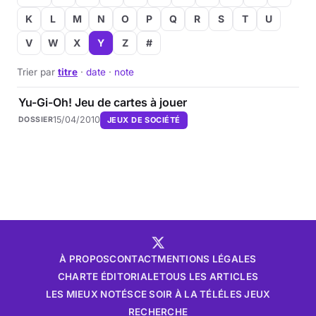
K
L
M
N
O
P
Q
R
S
T
U
Musique
V
W
X
Y
Z
#
Sortir
Trier par
titre
·
date
·
note
Sciences & Tech
Yu-Gi-Oh! Jeu de cartes à jouer
15/04/2010
JEUX DE SOCIÉTÉ
DOSSIER
Forum
À PROPOS
CONTACT
MENTIONS LÉGALES
CHARTE ÉDITORIALE
TOUS LES ARTICLES
LES MIEUX NOTÉS
CE SOIR À LA TÉLÉ
LES JEUX
RECHERCHE