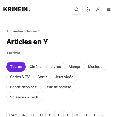
KRINEIN
Accueil
›
Articles en Y
Cinéma
Articles en Y
Séries
1 article
Manga
Toutes
Cinéma
Livres
Manga
Musique
BD
Séries & TV
Sortir
Jeux vidéo
Bande dessinée
Jeux de société
Livres
Sciences & Tech
Jeux vidéo
Jeux de société
Tout
A
B
C
D
E
F
G
H
I
J