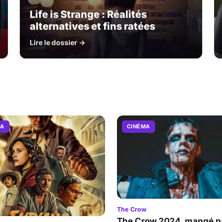
Life is Strange : Réalités
alternatives et fins ratées
Lire le dossier →
MA
CINÉMA
The Crow
The Crow 2024, mangé pa