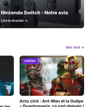
Nintendo Switch - Notre avis
Lire le dossier →
Voir tout →
CINÉMA
Actu ciné : Ant-Man et la Guêpe
– Quantumania, ça sort demain !
r les