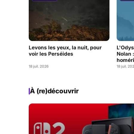
Levons les yeux, la nuit, pour
L'Odys
voir les Perséides
Nolan 
homéri
18 juil. 2026
18 juil. 20
À (re)découvrir