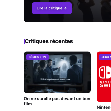
Lire la critique →
Critiques récentes
SÉRIES & TV
JEUX 
On ne scrolle pas devant un bon
film
Ninten