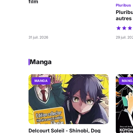
film
Pluribus
Pluribu
autres
31 juil. 2026
29 juil. 20
Manga
MANGA
MANG
Delcourt Soleil - Shinobi, Dog