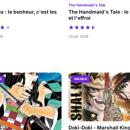
The Handmaid's Tale
s : le bonheur, c'est les
The Handmaid's Tale : le
et l'effroi
26
23 juil. 2026
A
MANGA
Doki-Doki - Marshall King